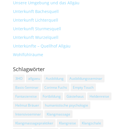
Unsere Umgebung und das Allgäu
Unterkunft Bachesquell
Unterkunft Lichterquell
Unterkunft Sturmesquell
Unterkunft Wurzelquell
Unterkünfte – Quellhof Allgäu
Wohlfühlräume
Schlagwörter
3HO
allgaeu
Ausbildung
Ausbildungsseminar
Basis-Seminar
Corinna Fuchs
Empty Touch
Fantasiereise
Fortbildung
Gästehaus
Heldenreise
Helmut Bräuer
humanistische psychologie
Intensivseminar
Klangmassage
Klangmassagepraktiker
Klangreise
Klangschale