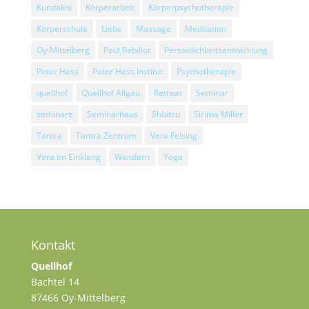
Kundalini
Körperarbeit
Körperpsychotherapie
Körperschule
Liebe
Massage
Meditation
Oy-Mittelberg
Paul Rebillot
Persönlichkeitsentwicklung
Peter Hess
Peter Hess Institut
Psychotherapie
quellhof
Quellhof Allgäu
Retreat
Seminar
seminare
Seminarhaus
Shiatsu
Sirima Miller
Tantra
Tantra Zentrum
Vera Felsing
Vera im Einklang
Wandern
Yoga
Kontakt
Quellhof
Bachtel 14
87466 Oy-Mittelberg