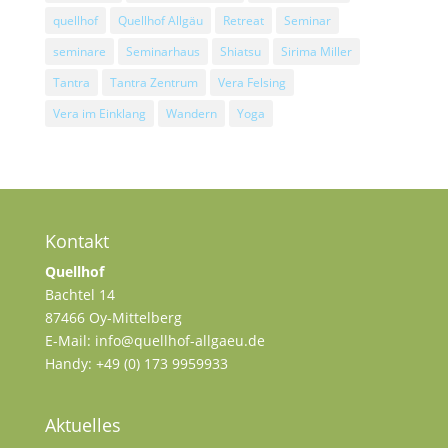
quellhof
Quellhof Allgäu
Retreat
Seminar
seminare
Seminarhaus
Shiatsu
Sirima Miller
Tantra
Tantra Zentrum
Vera Felsing
Vera im Einklang
Wandern
Yoga
Kontakt
Quellhof
Bachtel 14
87466 Oy-Mittelberg
E-Mail: info@quellhof-allgaeu.de
Handy: +49 (0) 173 9959933
Aktuelles