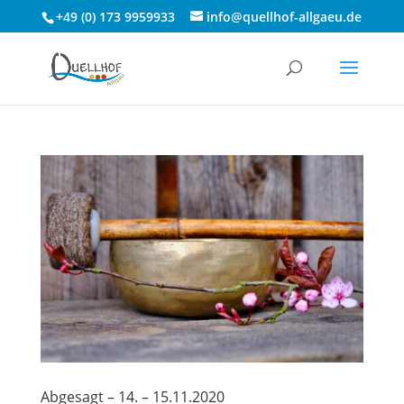
+49 (0) 173 9959933
info@quellhof-allgaeu.de
Abgesagt – 14. – 15.11.2020