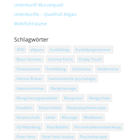
Unterkunft Wurzelquell
Unterkünfte – Quellhof Allgäu
Wohlfühlräume
Schlagwörter
3HO
allgaeu
Ausbildung
Ausbildungsseminar
Basis-Seminar
Corinna Fuchs
Empty Touch
Fantasiereise
Fortbildung
Gästehaus
Heldenreise
Helmut Bräuer
humanistische psychologie
Intensivseminar
Klangmassage
Klangmassagepraktiker
Klangreise
Klangschale
Kundalini
Körperarbeit
Körperpsychotherapie
Körperschule
Liebe
Massage
Meditation
Oy-Mittelberg
Paul Rebillot
Persönlichkeitsentwicklung
Peter Hess
Peter Hess Institut
Psychotherapie