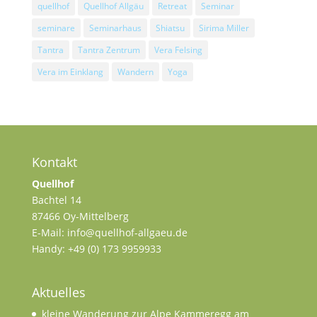
quellhof
Quellhof Allgäu
Retreat
Seminar
seminare
Seminarhaus
Shiatsu
Sirima Miller
Tantra
Tantra Zentrum
Vera Felsing
Vera im Einklang
Wandern
Yoga
Kontakt
Quellhof
Bachtel 14
87466 Oy-Mittelberg
E-Mail: info@quellhof-allgaeu.de
Handy: +49 (0) 173 9959933
Aktuelles
kleine Wanderung zur Alpe Kammeregg am