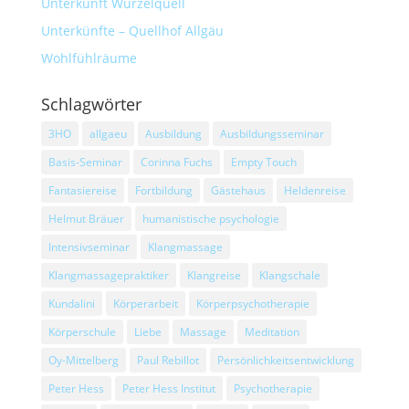
Unterkunft Wurzelquell
Unterkünfte – Quellhof Allgäu
Wohlfühlräume
Schlagwörter
3HO
allgaeu
Ausbildung
Ausbildungsseminar
Basis-Seminar
Corinna Fuchs
Empty Touch
Fantasiereise
Fortbildung
Gästehaus
Heldenreise
Helmut Bräuer
humanistische psychologie
Intensivseminar
Klangmassage
Klangmassagepraktiker
Klangreise
Klangschale
Kundalini
Körperarbeit
Körperpsychotherapie
Körperschule
Liebe
Massage
Meditation
Oy-Mittelberg
Paul Rebillot
Persönlichkeitsentwicklung
Peter Hess
Peter Hess Institut
Psychotherapie