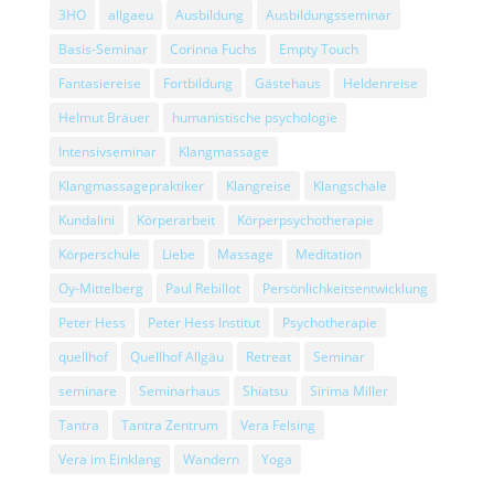
3HO
allgaeu
Ausbildung
Ausbildungsseminar
Basis-Seminar
Corinna Fuchs
Empty Touch
Fantasiereise
Fortbildung
Gästehaus
Heldenreise
Helmut Bräuer
humanistische psychologie
Intensivseminar
Klangmassage
Klangmassagepraktiker
Klangreise
Klangschale
Kundalini
Körperarbeit
Körperpsychotherapie
Körperschule
Liebe
Massage
Meditation
Oy-Mittelberg
Paul Rebillot
Persönlichkeitsentwicklung
Peter Hess
Peter Hess Institut
Psychotherapie
quellhof
Quellhof Allgäu
Retreat
Seminar
seminare
Seminarhaus
Shiatsu
Sirima Miller
Tantra
Tantra Zentrum
Vera Felsing
Vera im Einklang
Wandern
Yoga