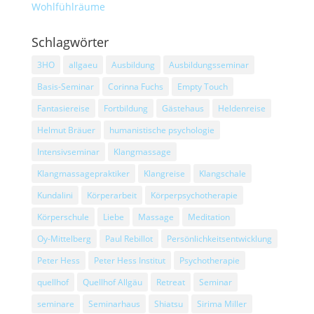
Wohlfühlräume
Schlagwörter
3HO
allgaeu
Ausbildung
Ausbildungsseminar
Basis-Seminar
Corinna Fuchs
Empty Touch
Fantasiereise
Fortbildung
Gästehaus
Heldenreise
Helmut Bräuer
humanistische psychologie
Intensivseminar
Klangmassage
Klangmassagepraktiker
Klangreise
Klangschale
Kundalini
Körperarbeit
Körperpsychotherapie
Körperschule
Liebe
Massage
Meditation
Oy-Mittelberg
Paul Rebillot
Persönlichkeitsentwicklung
Peter Hess
Peter Hess Institut
Psychotherapie
quellhof
Quellhof Allgäu
Retreat
Seminar
seminare
Seminarhaus
Shiatsu
Sirima Miller