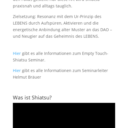
praxisnah und alltags tauglich.
Zielsetzung: Resonanz mit dem Ur-Prinzip des
LEBENS durch Aufspüren, Aktivieren und die
energetische Anbindung alter Muster an das DAO –
und Neugier auf das Geheimnis des LEBENS.
Hier
gibt es alle Informationen zum Empty Touch-
Shiatsu Seminar.
Hier
gibt es alle Informationen zum Seminarleiter
Helmut Bräuer
Was ist Shiatsu?