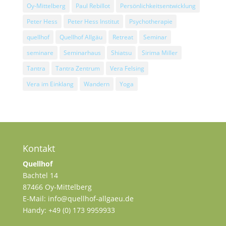
Oy-Mittelberg
Paul Rebillot
Persönlichkeitsentwicklung
Peter Hess
Peter Hess Institut
Psychotherapie
quellhof
Quellhof Allgäu
Retreat
Seminar
seminare
Seminarhaus
Shiatsu
Sirima Miller
Tantra
Tantra Zentrum
Vera Felsing
Vera im Einklang
Wandern
Yoga
Kontakt
Quellhof
Bachtel 14
87466 Oy-Mittelberg
E-Mail: info@quellhof-allgaeu.de
Handy: +49 (0) 173 9959933