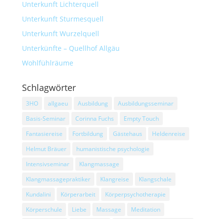
Unterkunft Lichterquell
Unterkunft Sturmesquell
Unterkunft Wurzelquell
Unterkünfte – Quellhof Allgäu
Wohlfühlräume
Schlagwörter
3HO
allgaeu
Ausbildung
Ausbildungsseminar
Basis-Seminar
Corinna Fuchs
Empty Touch
Fantasiereise
Fortbildung
Gästehaus
Heldenreise
Helmut Bräuer
humanistische psychologie
Intensivseminar
Klangmassage
Klangmassagepraktiker
Klangreise
Klangschale
Kundalini
Körperarbeit
Körperpsychotherapie
Körperschule
Liebe
Massage
Meditation