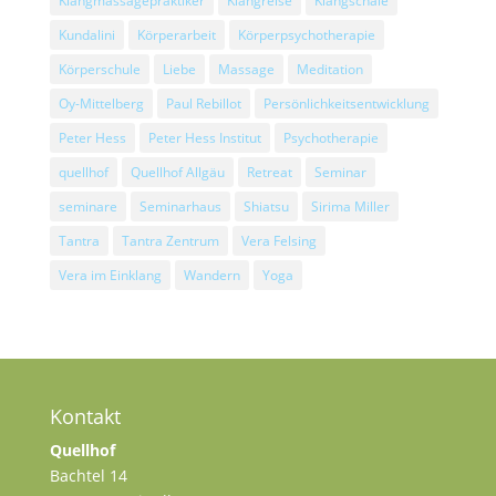
Klangmassagepraktiker
Klangreise
Klangschale
Kundalini
Körperarbeit
Körperpsychotherapie
Körperschule
Liebe
Massage
Meditation
Oy-Mittelberg
Paul Rebillot
Persönlichkeitsentwicklung
Peter Hess
Peter Hess Institut
Psychotherapie
quellhof
Quellhof Allgäu
Retreat
Seminar
seminare
Seminarhaus
Shiatsu
Sirima Miller
Tantra
Tantra Zentrum
Vera Felsing
Vera im Einklang
Wandern
Yoga
Kontakt
Quellhof
Bachtel 14