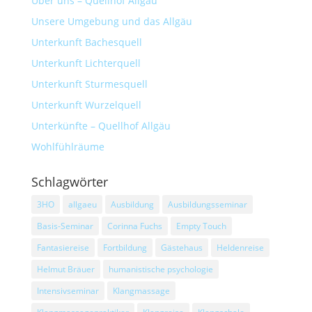
Über uns – Quellhof Allgäu
Unsere Umgebung und das Allgäu
Unterkunft Bachesquell
Unterkunft Lichterquell
Unterkunft Sturmesquell
Unterkunft Wurzelquell
Unterkünfte – Quellhof Allgäu
Wohlfühlräume
Schlagwörter
3HO
allgaeu
Ausbildung
Ausbildungsseminar
Basis-Seminar
Corinna Fuchs
Empty Touch
Fantasiereise
Fortbildung
Gästehaus
Heldenreise
Helmut Bräuer
humanistische psychologie
Intensivseminar
Klangmassage