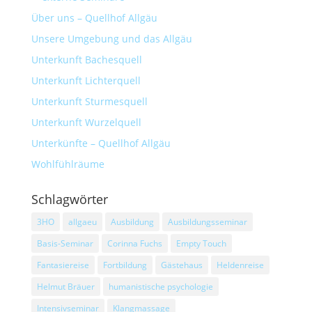
Über uns – Quellhof Allgäu
Unsere Umgebung und das Allgäu
Unterkunft Bachesquell
Unterkunft Lichterquell
Unterkunft Sturmesquell
Unterkunft Wurzelquell
Unterkünfte – Quellhof Allgäu
Wohlfühlräume
Schlagwörter
3HO
allgaeu
Ausbildung
Ausbildungsseminar
Basis-Seminar
Corinna Fuchs
Empty Touch
Fantasiereise
Fortbildung
Gästehaus
Heldenreise
Helmut Bräuer
humanistische psychologie
Intensivseminar
Klangmassage