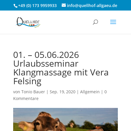
+49 (0) 173 9959933
info@quellhof-allgaeu.de
01. – 05.06.2026
Urlaubsseminar
Klangmassage mit Vera
Felsing
von
Tonio Bauer
|
Sep. 19, 2020
|
Allgemein
|
0
Kommentare