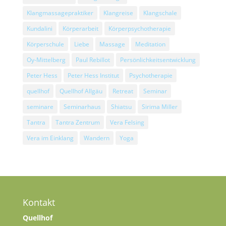
Klangmassagepraktiker
Klangreise
Klangschale
Kundalini
Körperarbeit
Körperpsychotherapie
Körperschule
Liebe
Massage
Meditation
Oy-Mittelberg
Paul Rebillot
Persönlichkeitsentwicklung
Peter Hess
Peter Hess Institut
Psychotherapie
quellhof
Quellhof Allgäu
Retreat
Seminar
seminare
Seminarhaus
Shiatsu
Sirima Miller
Tantra
Tantra Zentrum
Vera Felsing
Vera im Einklang
Wandern
Yoga
Kontakt
Quellhof