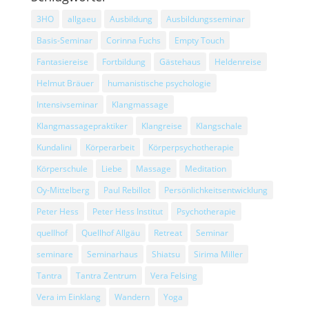
3HO
allgaeu
Ausbildung
Ausbildungsseminar
Basis-Seminar
Corinna Fuchs
Empty Touch
Fantasiereise
Fortbildung
Gästehaus
Heldenreise
Helmut Bräuer
humanistische psychologie
Intensivseminar
Klangmassage
Klangmassagepraktiker
Klangreise
Klangschale
Kundalini
Körperarbeit
Körperpsychotherapie
Körperschule
Liebe
Massage
Meditation
Oy-Mittelberg
Paul Rebillot
Persönlichkeitsentwicklung
Peter Hess
Peter Hess Institut
Psychotherapie
quellhof
Quellhof Allgäu
Retreat
Seminar
seminare
Seminarhaus
Shiatsu
Sirima Miller
Tantra
Tantra Zentrum
Vera Felsing
Vera im Einklang
Wandern
Yoga