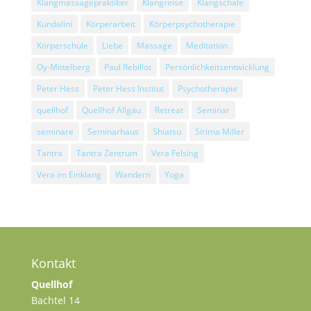
Klangmassagepraktiker
Klangreise
Klangschale
Kundalini
Körperarbeit
Körperpsychotherapie
Körperschule
Liebe
Massage
Meditation
Oy-Mittelberg
Paul Rebillot
Persönlichkeitsentwicklung
Peter Hess
Peter Hess Institut
Psychotherapie
quellhof
Quellhof Allgäu
Retreat
Seminar
seminare
Seminarhaus
Shiatsu
Sirima Miller
Tantra
Tantra Zentrum
Vera Felsing
Vera im Einklang
Wandern
Yoga
Kontakt
Quellhof
Bachtel 14