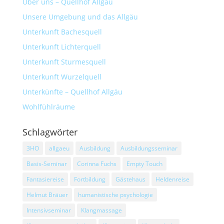
Über uns – Quellhof Allgäu
Unsere Umgebung und das Allgäu
Unterkunft Bachesquell
Unterkunft Lichterquell
Unterkunft Sturmesquell
Unterkunft Wurzelquell
Unterkünfte – Quellhof Allgäu
Wohlfühlräume
Schlagwörter
3HO
allgaeu
Ausbildung
Ausbildungsseminar
Basis-Seminar
Corinna Fuchs
Empty Touch
Fantasiereise
Fortbildung
Gästehaus
Heldenreise
Helmut Bräuer
humanistische psychologie
Intensivseminar
Klangmassage