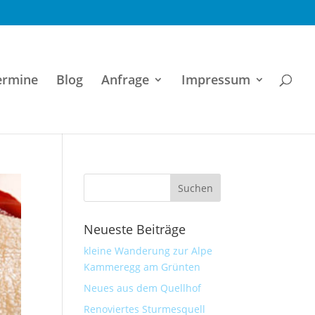
ermine
Blog
Anfrage
Impressum
Neueste Beiträge
kleine Wanderung zur Alpe
Kammeregg am Grünten
Neues aus dem Quellhof
Renoviertes Sturmesquell