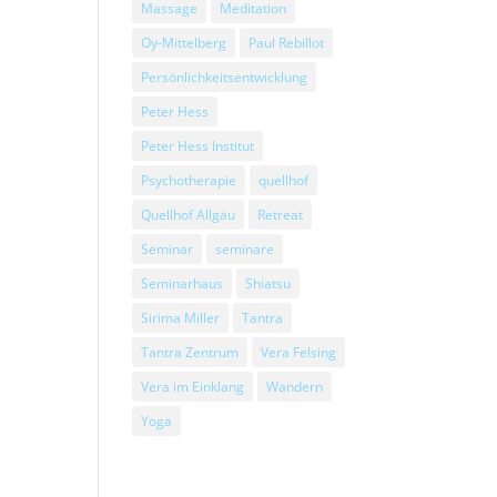
Massage
Meditation
Oy-Mittelberg
Paul Rebillot
Persönlichkeitsentwicklung
Peter Hess
Peter Hess Institut
Psychotherapie
quellhof
Quellhof Allgäu
Retreat
Seminar
seminare
Seminarhaus
Shiatsu
Sirima Miller
Tantra
Tantra Zentrum
Vera Felsing
Vera im Einklang
Wandern
Yoga