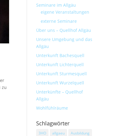
Seminare im Allgäu
eigene Veranstaltungen
externe Seminare
Über uns – Quellhof Allgäu
Unsere Umgebung und das
Allgäu
Unterkunft Bachesquell
Unterkunft Lichterquell
Unterkunft Sturmesquell
ser
Unterkunft Wurzelquell
i zu
Unterkünfte – Quellhof
Allgäu
Wohlfühlräume
Schlagwörter
3HO
allgaeu
Ausbildung