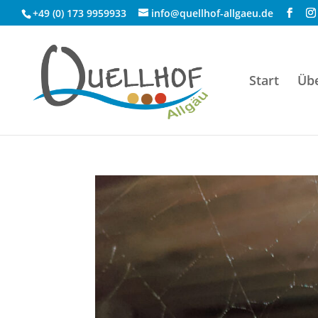
+49 (0) 173 9959933
info@quellhof-allgaeu.de
Start
Üb