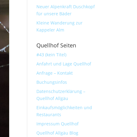
Neuer Alpenkraft Duschkopf
für unsere Bäder
Kleine Wanderung zur
Kappeler Alm
Quellhof Seiten
#43 (kein Titel)
Anfahrt und Lage Quellhof
Anfrage – Kontakt
Buchungsinfos
Datenschutzerklärung –
Quellhof Allgäu
Einkaufsmöglichkeiten und
Restaurants
Impressum Quellhof
Quellhof Allgäu Blog