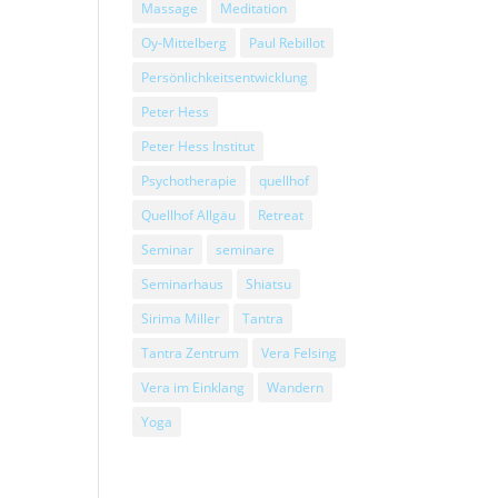
Massage
Meditation
Oy-Mittelberg
Paul Rebillot
Persönlichkeitsentwicklung
Peter Hess
Peter Hess Institut
Psychotherapie
quellhof
Quellhof Allgäu
Retreat
Seminar
seminare
Seminarhaus
Shiatsu
Sirima Miller
Tantra
Tantra Zentrum
Vera Felsing
Vera im Einklang
Wandern
Yoga