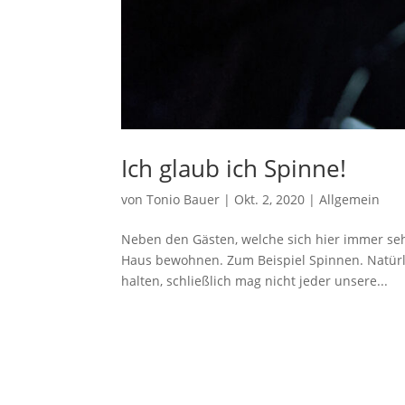
Ich glaub ich Spinne!
von
Tonio Bauer
|
Okt. 2, 2020
|
Allgemein
Neben den Gästen, welche sich hier immer seh
Haus bewohnen. Zum Beispiel Spinnen. Natürl
halten, schließlich mag nicht jeder unsere...