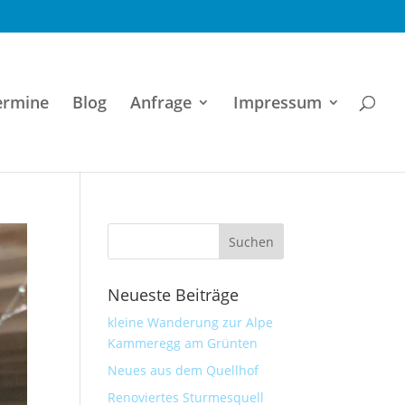
ermine
Blog
Anfrage
Impressum
Neueste Beiträge
kleine Wanderung zur Alpe
Kammeregg am Grünten
Neues aus dem Quellhof
Renoviertes Sturmesquell