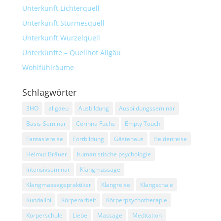
Unterkunft Lichterquell
Unterkunft Sturmesquell
Unterkunft Wurzelquell
Unterkünfte – Quellhof Allgäu
Wohlfühlräume
Schlagwörter
3HO
allgaeu
Ausbildung
Ausbildungsseminar
Basis-Seminar
Corinna Fuchs
Empty Touch
Fantasiereise
Fortbildung
Gästehaus
Heldenreise
Helmut Bräuer
humanistische psychologie
Intensivseminar
Klangmassage
Klangmassagepraktiker
Klangreise
Klangschale
Kundalini
Körperarbeit
Körperpsychotherapie
Körperschule
Liebe
Massage
Meditation