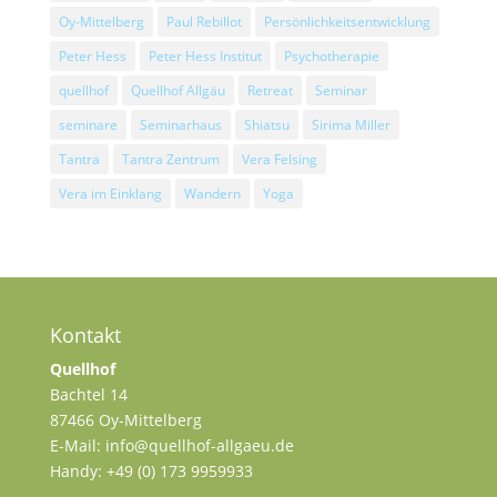
Oy-Mittelberg
Paul Rebillot
Persönlichkeitsentwicklung
Peter Hess
Peter Hess Institut
Psychotherapie
quellhof
Quellhof Allgäu
Retreat
Seminar
seminare
Seminarhaus
Shiatsu
Sirima Miller
Tantra
Tantra Zentrum
Vera Felsing
Vera im Einklang
Wandern
Yoga
Kontakt
Quellhof
Bachtel 14
87466 Oy-Mittelberg
E-Mail: info@quellhof-allgaeu.de
Handy: +49 (0) 173 9959933