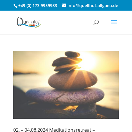
+49 (0) 173 9959933
info@quellhof-allgaeu.de
02. – 04.08.2024 Meditationsretreat –