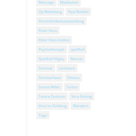
Massage
Meditation
Oy-Mittelberg
Paul Rebillot
Persönlichkeitsentwicklung
Peter Hess
Peter Hess Institut
Psychotherapie
quellhof
Quellhof Allgäu
Retreat
Seminar
seminare
Seminarhaus
Shiatsu
Sirima Miller
Tantra
Tantra Zentrum
Vera Felsing
Vera im Einklang
Wandern
Yoga