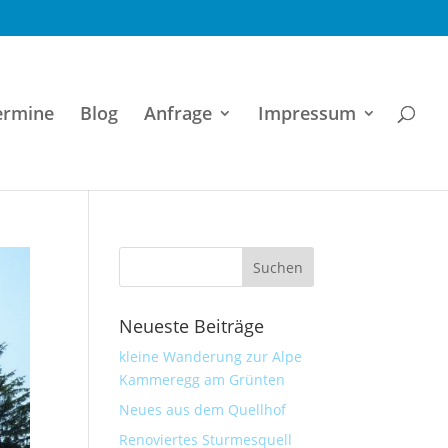
ermine
Blog
Anfrage
Impressum
Neueste Beiträge
kleine Wanderung zur Alpe
Kammeregg am Grünten
Neues aus dem Quellhof
Renoviertes Sturmesquell