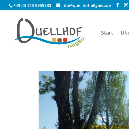
+49 (0) 173 9959933
info@quellhof-allgaeu.de
Start
Üb