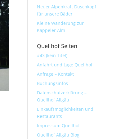
Neuer Alpenkraft Duschkopf
für unsere Bäder
Kleine Wanderung zur
Kappeler Alm
Quellhof Seiten
#43 (kein Titel)
Anfahrt und Lage Quellhof
Anfrage – Kontakt
Buchungsinfos
Datenschutzerklärung –
Quellhof Allgäu
Einkaufsmöglichkeiten und
Restaurants
Impressum Quellhof
Quellhof Allgäu Blog