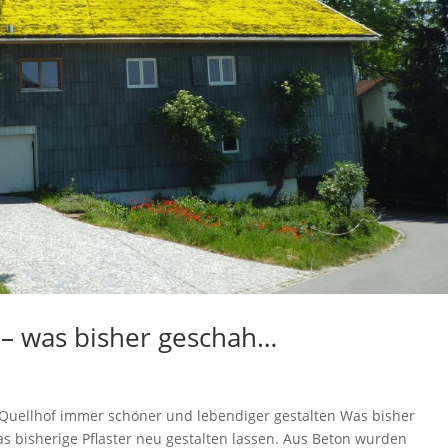
k – was bisher geschah…
 Quellhof immer schöner und lebendiger gestalten Was bisher
s bisherige Pflaster neu gestalten lassen. Aus Beton wurden