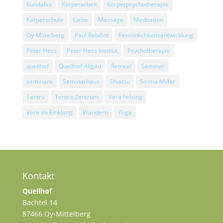
Kundalini
Körperarbeit
Körperpsychotherapie
Körperschule
Liebe
Massage
Meditation
Oy-Mittelberg
Paul Rebillot
Persönlichkeitsentwicklung
Peter Hess
Peter Hess Institut
Psychotherapie
quellhof
Quellhof Allgäu
Retreat
Seminar
seminare
Seminarhaus
Shiatsu
Sirima Miller
Tantra
Tantra Zentrum
Vera Felsing
Vera im Einklang
Wandern
Yoga
Kontakt
Quellhof
Bachtel 14
87466 Oy-Mittelberg