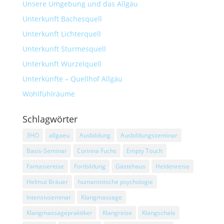
Unsere Umgebung und das Allgäu
Unterkunft Bachesquell
Unterkunft Lichterquell
Unterkunft Sturmesquell
Unterkunft Wurzelquell
Unterkünfte – Quellhof Allgäu
Wohlfühlräume
Schlagwörter
3HO
allgaeu
Ausbildung
Ausbildungsseminar
Basis-Seminar
Corinna Fuchs
Empty Touch
Fantasiereise
Fortbildung
Gästehaus
Heldenreise
Helmut Bräuer
humanistische psychologie
Intensivseminar
Klangmassage
Klangmassagepraktiker
Klangreise
Klangschale