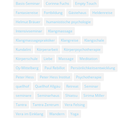
Basis-Seminar
Corinna Fuchs
Empty Touch
Fantasiereise
Fortbildung
Gästehaus
Heldenreise
Helmut Bräuer
humanistische psychologie
Intensivseminar
Klangmassage
Klangmassagepraktiker
Klangreise
Klangschale
Kundalini
Körperarbeit
Körperpsychotherapie
Körperschule
Liebe
Massage
Meditation
Oy-Mittelberg
Paul Rebillot
Persönlichkeitsentwicklung
Peter Hess
Peter Hess Institut
Psychotherapie
quellhof
Quellhof Allgäu
Retreat
Seminar
seminare
Seminarhaus
Shiatsu
Sirima Miller
Tantra
Tantra Zentrum
Vera Felsing
Vera im Einklang
Wandern
Yoga