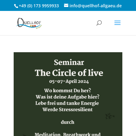
+49 (0) 173 9959933
info@quellhof-allgaeu.de