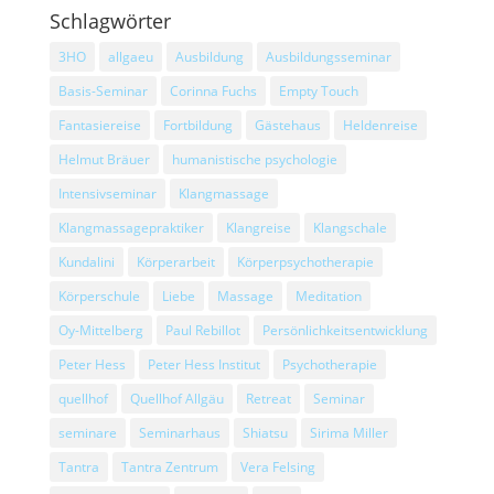
Schlagwörter
3HO
allgaeu
Ausbildung
Ausbildungsseminar
Basis-Seminar
Corinna Fuchs
Empty Touch
Fantasiereise
Fortbildung
Gästehaus
Heldenreise
Helmut Bräuer
humanistische psychologie
Intensivseminar
Klangmassage
Klangmassagepraktiker
Klangreise
Klangschale
Kundalini
Körperarbeit
Körperpsychotherapie
Körperschule
Liebe
Massage
Meditation
Oy-Mittelberg
Paul Rebillot
Persönlichkeitsentwicklung
Peter Hess
Peter Hess Institut
Psychotherapie
quellhof
Quellhof Allgäu
Retreat
Seminar
seminare
Seminarhaus
Shiatsu
Sirima Miller
Tantra
Tantra Zentrum
Vera Felsing