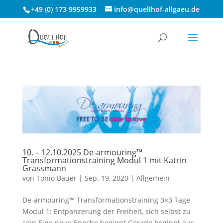
+49 (0) 173 9959933
info@quellhof-allgaeu.de
10. – 12.10.2025 De-armouring™
Transformationstraining Modul 1 mit Katrin
Grassmann
von
Tonio Bauer
|
Sep. 19, 2020
|
Allgemein
De-armouring™ Transformationstraining 3×3 Tage
Modul 1: Entpanzerung der Freiheit, sich selbst zu
sein Eine neue Epoche beginnt Gerade beginnt aus