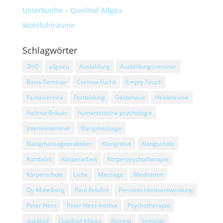
Unterkünfte – Quellhof Allgäu
Wohlfühlräume
Schlagwörter
3HO
allgaeu
Ausbildung
Ausbildungsseminar
Basis-Seminar
Corinna Fuchs
Empty Touch
Fantasiereise
Fortbildung
Gästehaus
Heldenreise
Helmut Bräuer
humanistische psychologie
Intensivseminar
Klangmassage
Klangmassagepraktiker
Klangreise
Klangschale
Kundalini
Körperarbeit
Körperpsychotherapie
Körperschule
Liebe
Massage
Meditation
Oy-Mittelberg
Paul Rebillot
Persönlichkeitsentwicklung
Peter Hess
Peter Hess Institut
Psychotherapie
quellhof
Quellhof Allgäu
Retreat
Seminar