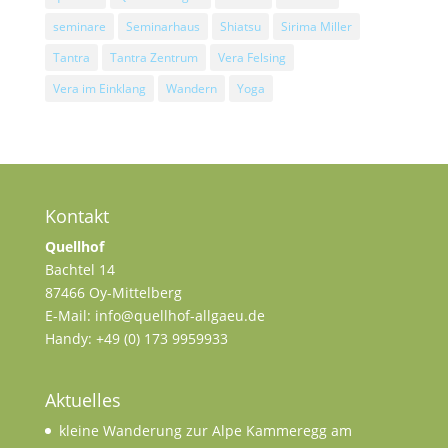
seminare
Seminarhaus
Shiatsu
Sirima Miller
Tantra
Tantra Zentrum
Vera Felsing
Vera im Einklang
Wandern
Yoga
Kontakt
Quellhof
Bachtel 14
87466 Oy-Mittelberg
E-Mail: info@quellhof-allgaeu.de
Handy: +49 (0) 173 9959933
Aktuelles
kleine Wanderung zur Alpe Kammeregg am