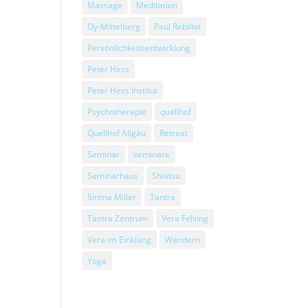
Massage
Meditation
Oy-Mittelberg
Paul Rebillot
Persönlichkeitsentwicklung
Peter Hess
Peter Hess Institut
Psychotherapie
quellhof
Quellhof Allgäu
Retreat
Seminar
seminare
Seminarhaus
Shiatsu
Sirima Miller
Tantra
Tantra Zentrum
Vera Felsing
Vera im Einklang
Wandern
Yoga