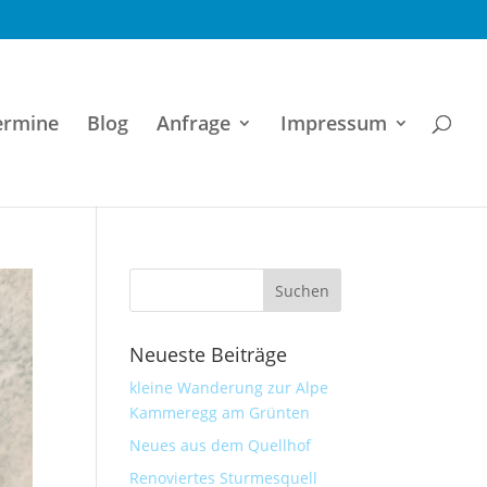
ermine
Blog
Anfrage
Impressum
Neueste Beiträge
kleine Wanderung zur Alpe
Kammeregg am Grünten
Neues aus dem Quellhof
Renoviertes Sturmesquell