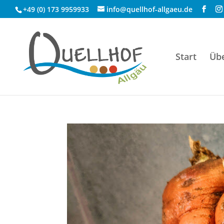
+49 (0) 173 9959933
info@quellhof-allgaeu.de
Start
Üb