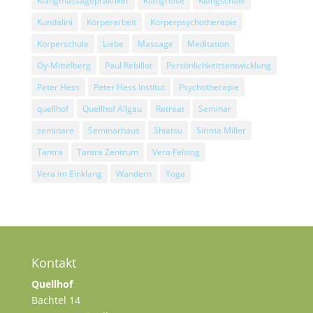
Klangmassagepraktiker
Klangreise
Klangschale
Kundalini
Körperarbeit
Körperpsychotherapie
Körperschule
Liebe
Massage
Meditation
Oy-Mittelberg
Paul Rebillot
Persönlichkeitsentwicklung
Peter Hess
Peter Hess Institut
Psychotherapie
quellhof
Quellhof Allgäu
Retreat
Seminar
seminare
Seminarhaus
Shiatsu
Sirima Miller
Tantra
Tantra Zentrum
Vera Felsing
Vera im Einklang
Wandern
Yoga
Kontakt
Quellhof
Bachtel 14