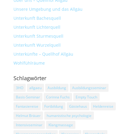
Über uns – Quellhof Allgäu
Unsere Umgebung und das Allgäu
Unterkunft Bachesquell
Unterkunft Lichterquell
Unterkunft Sturmesquell
Unterkunft Wurzelquell
Unterkünfte – Quellhof Allgäu
Wohlfühlräume
Schlagwörter
3HO
allgaeu
Ausbildung
Ausbildungsseminar
Basis-Seminar
Corinna Fuchs
Empty Touch
Fantasiereise
Fortbildung
Gästehaus
Heldenreise
Helmut Bräuer
humanistische psychologie
Intensivseminar
Klangmassage