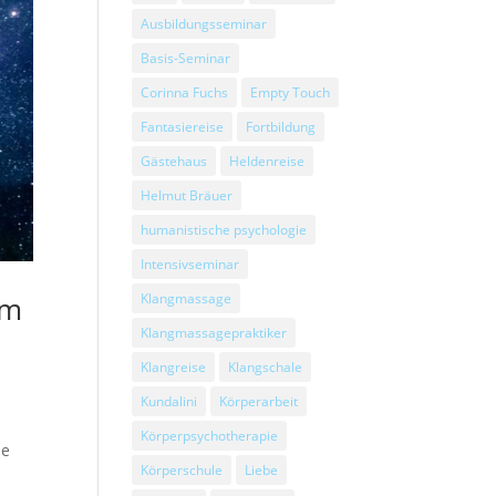
Ausbildungsseminar
Basis-Seminar
Corinna Fuchs
Empty Touch
Fantasiereise
Fortbildung
Gästehaus
Heldenreise
Helmut Bräuer
humanistische psychologie
Intensivseminar
am
Klangmassage
Klangmassagepraktiker
Klangreise
Klangschale
Kundalini
Körperarbeit
Körperpsychotherapie
ie
Körperschule
Liebe