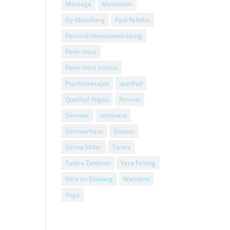
Massage
Meditation
Oy-Mittelberg
Paul Rebillot
Persönlichkeitsentwicklung
Peter Hess
Peter Hess Institut
Psychotherapie
quellhof
Quellhof Allgäu
Retreat
Seminar
seminare
Seminarhaus
Shiatsu
Sirima Miller
Tantra
Tantra Zentrum
Vera Felsing
Vera im Einklang
Wandern
Yoga