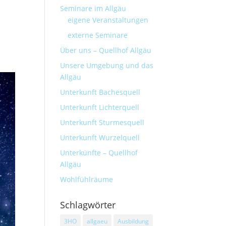
Seminare im Allgäu
eigene Veranstaltungen
externe Seminare
Über uns – Quellhof Allgäu
Unsere Umgebung und das
Allgäu
Unterkunft Bachesquell
Unterkunft Lichterquell
Unterkunft Sturmesquell
Unterkunft Wurzelquell
Unterkünfte – Quellhof
Allgäu
Wohlfühlräume
Schlagwörter
3HO
allgaeu
Ausbildung