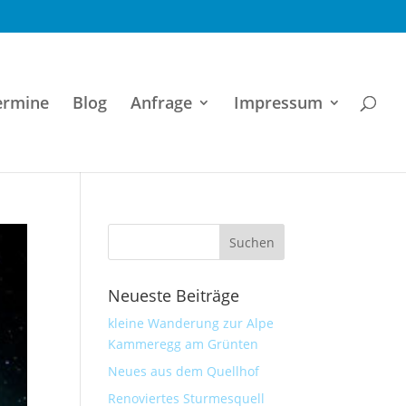
ermine
Blog
Anfrage
Impressum
Neueste Beiträge
kleine Wanderung zur Alpe
Kammeregg am Grünten
Neues aus dem Quellhof
Renoviertes Sturmesquell