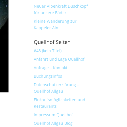
Neuer Alpenkraft Duschkopf
für unsere Bäder
Kleine Wanderung zur
Kappeler Alm
Quellhof Seiten
#43 (kein Titel)
Anfahrt und Lage Quellhof
Anfrage – Kontakt
Buchungsinfos
Datenschutzerklärung –
Quellhof Allgäu
Einkaufsmöglichkeiten und
Restaurants
Impressum Quellhof
Quellhof Allgäu Blog