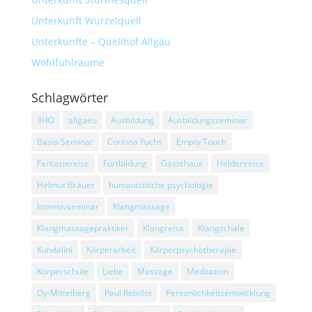
Unterkunft Wurzelquell
Unterkünfte – Quellhof Allgäu
Wohlfühlräume
Schlagwörter
3HO
allgaeu
Ausbildung
Ausbildungsseminar
Basis-Seminar
Corinna Fuchs
Empty Touch
Fantasiereise
Fortbildung
Gästehaus
Heldenreise
Helmut Bräuer
humanistische psychologie
Intensivseminar
Klangmassage
Klangmassagepraktiker
Klangreise
Klangschale
Kundalini
Körperarbeit
Körperpsychotherapie
Körperschule
Liebe
Massage
Meditation
Oy-Mittelberg
Paul Rebillot
Persönlichkeitsentwicklung