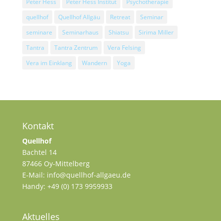
Peter Hess
Peter Hess Institut
Psychotherapie
quellhof
Quellhof Allgäu
Retreat
Seminar
seminare
Seminarhaus
Shiatsu
Sirima Miller
Tantra
Tantra Zentrum
Vera Felsing
Vera im Einklang
Wandern
Yoga
Kontakt
Quellhof
Bachtel 14
87466 Oy-Mittelberg
E-Mail: info@quellhof-allgaeu.de
Handy: +49 (0) 173 9959933
Aktuelles