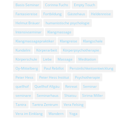
Basis-Seminar
Corinna Fuchs
Empty Touch
Fantasiereise
Fortbildung
Gästehaus
Heldenreise
Helmut Bräuer
humanistische psychologie
Intensivseminar
Klangmassage
Klangmassagepraktiker
Klangreise
Klangschale
Kundalini
Körperarbeit
Körperpsychotherapie
Körperschule
Liebe
Massage
Meditation
Oy-Mittelberg
Paul Rebillot
Persönlichkeitsentwicklung
Peter Hess
Peter Hess Institut
Psychotherapie
quellhof
Quellhof Allgäu
Retreat
Seminar
seminare
Seminarhaus
Shiatsu
Sirima Miller
Tantra
Tantra Zentrum
Vera Felsing
Vera im Einklang
Wandern
Yoga