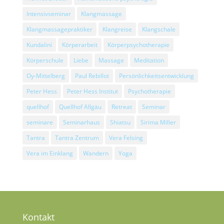
Intensivseminar
Klangmassage
Klangmassagepraktiker
Klangreise
Klangschale
Kundalini
Körperarbeit
Körperpsychotherapie
Körperschule
Liebe
Massage
Meditation
Oy-Mittelberg
Paul Rebillot
Persönlichkeitsentwicklung
Peter Hess
Peter Hess Institut
Psychotherapie
quellhof
Quellhof Allgäu
Retreat
Seminar
seminare
Seminarhaus
Shiatsu
Sirima Miller
Tantra
Tantra Zentrum
Vera Felsing
Vera im Einklang
Wandern
Yoga
Kontakt