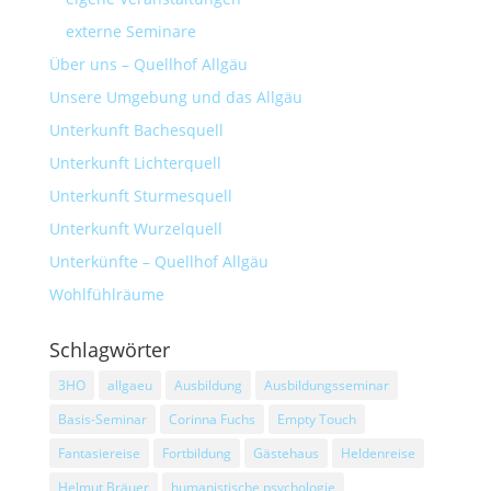
externe Seminare
Über uns – Quellhof Allgäu
Unsere Umgebung und das Allgäu
Unterkunft Bachesquell
Unterkunft Lichterquell
Unterkunft Sturmesquell
Unterkunft Wurzelquell
Unterkünfte – Quellhof Allgäu
Wohlfühlräume
Schlagwörter
3HO
allgaeu
Ausbildung
Ausbildungsseminar
Basis-Seminar
Corinna Fuchs
Empty Touch
Fantasiereise
Fortbildung
Gästehaus
Heldenreise
Helmut Bräuer
humanistische psychologie