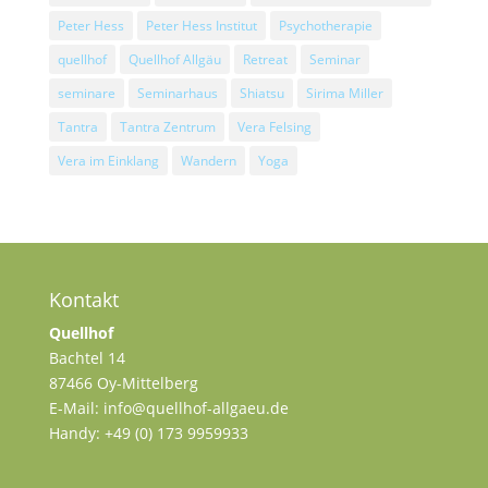
Peter Hess
Peter Hess Institut
Psychotherapie
quellhof
Quellhof Allgäu
Retreat
Seminar
seminare
Seminarhaus
Shiatsu
Sirima Miller
Tantra
Tantra Zentrum
Vera Felsing
Vera im Einklang
Wandern
Yoga
Kontakt
Quellhof
Bachtel 14
87466 Oy-Mittelberg
E-Mail: info@quellhof-allgaeu.de
Handy: +49 (0) 173 9959933