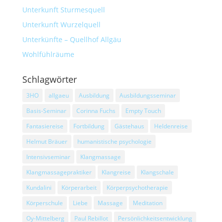
Unterkunft Sturmesquell
Unterkunft Wurzelquell
Unterkünfte – Quellhof Allgäu
Wohlfühlräume
Schlagwörter
3HO
allgaeu
Ausbildung
Ausbildungsseminar
Basis-Seminar
Corinna Fuchs
Empty Touch
Fantasiereise
Fortbildung
Gästehaus
Heldenreise
Helmut Bräuer
humanistische psychologie
Intensivseminar
Klangmassage
Klangmassagepraktiker
Klangreise
Klangschale
Kundalini
Körperarbeit
Körperpsychotherapie
Körperschule
Liebe
Massage
Meditation
Oy-Mittelberg
Paul Rebillot
Persönlichkeitsentwicklung