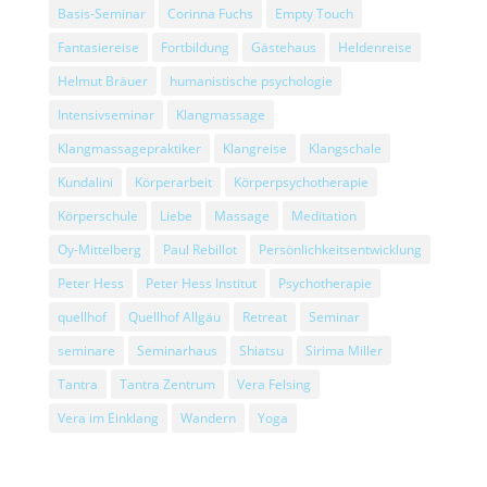
Basis-Seminar
Corinna Fuchs
Empty Touch
Fantasiereise
Fortbildung
Gästehaus
Heldenreise
Helmut Bräuer
humanistische psychologie
Intensivseminar
Klangmassage
Klangmassagepraktiker
Klangreise
Klangschale
Kundalini
Körperarbeit
Körperpsychotherapie
Körperschule
Liebe
Massage
Meditation
Oy-Mittelberg
Paul Rebillot
Persönlichkeitsentwicklung
Peter Hess
Peter Hess Institut
Psychotherapie
quellhof
Quellhof Allgäu
Retreat
Seminar
seminare
Seminarhaus
Shiatsu
Sirima Miller
Tantra
Tantra Zentrum
Vera Felsing
Vera im Einklang
Wandern
Yoga