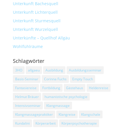
Unterkunft Bachesquell
Unterkunft Lichterquell
Unterkunft Sturmesquell
Unterkunft Wurzelquell
Unterkünfte – Quellhof Allgäu
Wohlfühlräume
Schlagwörter
3HO
allgaeu
Ausbildung
Ausbildungsseminar
Basis-Seminar
Corinna Fuchs
Empty Touch
Fantasiereise
Fortbildung
Gästehaus
Heldenreise
Helmut Bräuer
humanistische psychologie
Intensivseminar
Klangmassage
Klangmassagepraktiker
Klangreise
Klangschale
Kundalini
Körperarbeit
Körperpsychotherapie