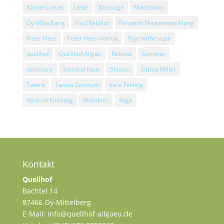
Körperschule
Liebe
Massage
Meditation
Oy-Mittelberg
Paul Rebillot
Persönlichkeitsentwicklung
Peter Hess
Peter Hess Institut
Psychotherapie
quellhof
Quellhof Allgäu
Retreat
Seminar
seminare
Seminarhaus
Shiatsu
Sirima Miller
Tantra
Tantra Zentrum
Vera Felsing
Vera im Einklang
Wandern
Yoga
Kontakt
Quellhof
Bachtel 14
87466 Oy-Mittelberg
E-Mail: info@quellhof-allgaeu.de