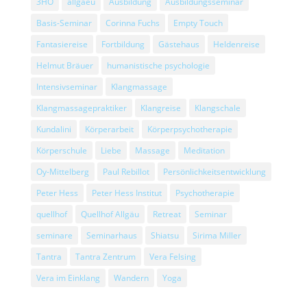
3HO
allgaeu
Ausbildung
Ausbildungsseminar
Basis-Seminar
Corinna Fuchs
Empty Touch
Fantasiereise
Fortbildung
Gästehaus
Heldenreise
Helmut Bräuer
humanistische psychologie
Intensivseminar
Klangmassage
Klangmassagepraktiker
Klangreise
Klangschale
Kundalini
Körperarbeit
Körperpsychotherapie
Körperschule
Liebe
Massage
Meditation
Oy-Mittelberg
Paul Rebillot
Persönlichkeitsentwicklung
Peter Hess
Peter Hess Institut
Psychotherapie
quellhof
Quellhof Allgäu
Retreat
Seminar
seminare
Seminarhaus
Shiatsu
Sirima Miller
Tantra
Tantra Zentrum
Vera Felsing
Vera im Einklang
Wandern
Yoga