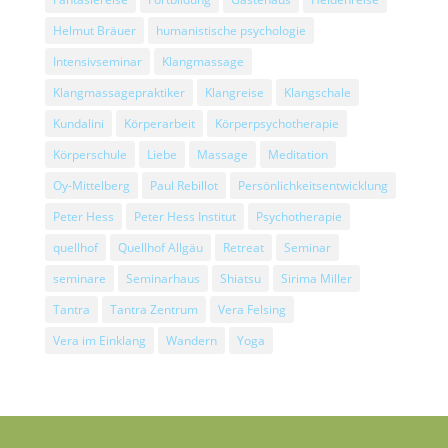
Helmut Bräuer
humanistische psychologie
Intensivseminar
Klangmassage
Klangmassagepraktiker
Klangreise
Klangschale
Kundalini
Körperarbeit
Körperpsychotherapie
Körperschule
Liebe
Massage
Meditation
Oy-Mittelberg
Paul Rebillot
Persönlichkeitsentwicklung
Peter Hess
Peter Hess Institut
Psychotherapie
quellhof
Quellhof Allgäu
Retreat
Seminar
seminare
Seminarhaus
Shiatsu
Sirima Miller
Tantra
Tantra Zentrum
Vera Felsing
Vera im Einklang
Wandern
Yoga