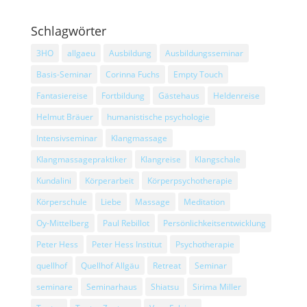
Schlagwörter
3HO
allgaeu
Ausbildung
Ausbildungsseminar
Basis-Seminar
Corinna Fuchs
Empty Touch
Fantasiereise
Fortbildung
Gästehaus
Heldenreise
Helmut Bräuer
humanistische psychologie
Intensivseminar
Klangmassage
Klangmassagepraktiker
Klangreise
Klangschale
Kundalini
Körperarbeit
Körperpsychotherapie
Körperschule
Liebe
Massage
Meditation
Oy-Mittelberg
Paul Rebillot
Persönlichkeitsentwicklung
Peter Hess
Peter Hess Institut
Psychotherapie
quellhof
Quellhof Allgäu
Retreat
Seminar
seminare
Seminarhaus
Shiatsu
Sirima Miller