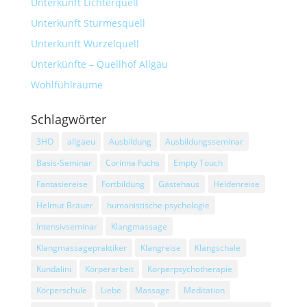
Unterkunft Lichterquell
Unterkunft Sturmesquell
Unterkunft Wurzelquell
Unterkünfte – Quellhof Allgäu
Wohlfühlräume
Schlagwörter
3HO
allgaeu
Ausbildung
Ausbildungsseminar
Basis-Seminar
Corinna Fuchs
Empty Touch
Fantasiereise
Fortbildung
Gästehaus
Heldenreise
Helmut Bräuer
humanistische psychologie
Intensivseminar
Klangmassage
Klangmassagepraktiker
Klangreise
Klangschale
Kundalini
Körperarbeit
Körperpsychotherapie
Körperschule
Liebe
Massage
Meditation