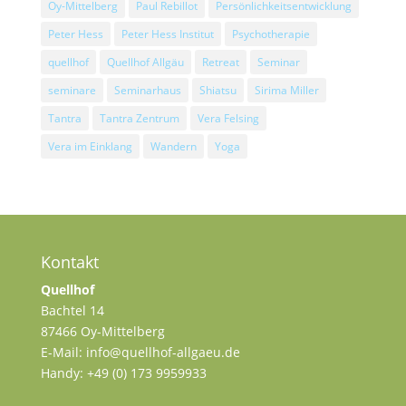
Oy-Mittelberg
Paul Rebillot
Persönlichkeitsentwicklung
Peter Hess
Peter Hess Institut
Psychotherapie
quellhof
Quellhof Allgäu
Retreat
Seminar
seminare
Seminarhaus
Shiatsu
Sirima Miller
Tantra
Tantra Zentrum
Vera Felsing
Vera im Einklang
Wandern
Yoga
Kontakt
Quellhof
Bachtel 14
87466 Oy-Mittelberg
E-Mail: info@quellhof-allgaeu.de
Handy: +49 (0) 173 9959933