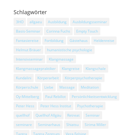
Schlagwörter
3HO
allgaeu
Ausbildung
Ausbildungsseminar
Basis-Seminar
Corinna Fuchs
Empty Touch
Fantasiereise
Fortbildung
Gästehaus
Heldenreise
Helmut Bräuer
humanistische psychologie
Intensivseminar
Klangmassage
Klangmassagepraktiker
Klangreise
Klangschale
Kundalini
Körperarbeit
Körperpsychotherapie
Körperschule
Liebe
Massage
Meditation
Oy-Mittelberg
Paul Rebillot
Persönlichkeitsentwicklung
Peter Hess
Peter Hess Institut
Psychotherapie
quellhof
Quellhof Allgäu
Retreat
Seminar
seminare
Seminarhaus
Shiatsu
Sirima Miller
Tantra
Tantra Zentrum
Vera Felsing