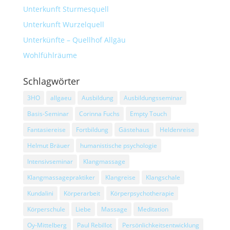
Unterkunft Sturmesquell
Unterkunft Wurzelquell
Unterkünfte – Quellhof Allgäu
Wohlfühlräume
Schlagwörter
3HO
allgaeu
Ausbildung
Ausbildungsseminar
Basis-Seminar
Corinna Fuchs
Empty Touch
Fantasiereise
Fortbildung
Gästehaus
Heldenreise
Helmut Bräuer
humanistische psychologie
Intensivseminar
Klangmassage
Klangmassagepraktiker
Klangreise
Klangschale
Kundalini
Körperarbeit
Körperpsychotherapie
Körperschule
Liebe
Massage
Meditation
Oy-Mittelberg
Paul Rebillot
Persönlichkeitsentwicklung