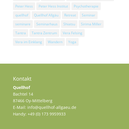
Peter Hess
Peter Hess Institut
Psychotherapie
quellhof
Quellhof Allgäu
Retreat
Seminar
seminare
Seminarhaus
Shiatsu
Sirima Miller
Tantra
Tantra Zentrum
Vera Felsing
Vera im Einklang
Wandern
Yoga
Kontakt
Quellhof
Bachtel 14
87466 Oy-Mittelberg
E-Mail: info@quellhof-allgaeu.de
Handy: +49 (0) 173 9959933