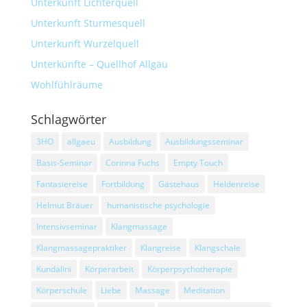
Unterkunft Lichterquell
Unterkunft Sturmesquell
Unterkunft Wurzelquell
Unterkünfte – Quellhof Allgäu
Wohlfühlräume
Schlagwörter
3HO
allgaeu
Ausbildung
Ausbildungsseminar
Basis-Seminar
Corinna Fuchs
Empty Touch
Fantasiereise
Fortbildung
Gästehaus
Heldenreise
Helmut Bräuer
humanistische psychologie
Intensivseminar
Klangmassage
Klangmassagepraktiker
Klangreise
Klangschale
Kundalini
Körperarbeit
Körperpsychotherapie
Körperschule
Liebe
Massage
Meditation