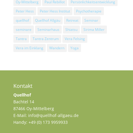
Oy-Mittelberg
Paul Rebillot
Persönlichkeitsentwicklung
Peter Hess
Peter Hess Institut
Psychotherapie
quellhof
Quellhof Allgäu
Retreat
Seminar
seminare
Seminarhaus
Shiatsu
Sirima Miller
Tantra
Tantra Zentrum
Vera Felsing
Vera im Einklang
Wandern
Yoga
Kontakt
Quellhof
Bachtel 14
87466 Oy-Mittelberg
E-Mail: info@quellhof-allgaeu.de
Handy: +49 (0) 173 9959933