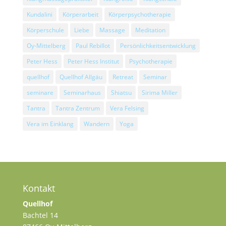
Kundalini
Körperarbeit
Körperpsychotherapie
Körperschule
Liebe
Massage
Meditation
Oy-Mittelberg
Paul Rebillot
Persönlichkeitsentwicklung
Peter Hess
Peter Hess Institut
Psychotherapie
quellhof
Quellhof Allgäu
Retreat
Seminar
seminare
Seminarhaus
Shiatsu
Sirima Miller
Tantra
Tantra Zentrum
Vera Felsing
Vera im Einklang
Wandern
Yoga
Kontakt
Quellhof
Bachtel 14