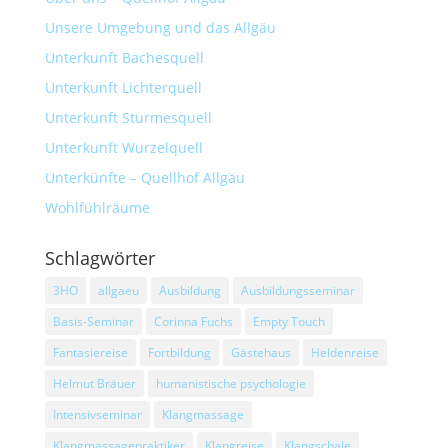
Unsere Umgebung und das Allgäu
Unterkunft Bachesquell
Unterkunft Lichterquell
Unterkunft Sturmesquell
Unterkunft Wurzelquell
Unterkünfte – Quellhof Allgäu
Wohlfühlräume
Schlagwörter
3HO
allgaeu
Ausbildung
Ausbildungsseminar
Basis-Seminar
Corinna Fuchs
Empty Touch
Fantasiereise
Fortbildung
Gästehaus
Heldenreise
Helmut Bräuer
humanistische psychologie
Intensivseminar
Klangmassage
Klangmassagepraktiker
Klangreise
Klangschale