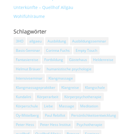
Unterkünfte – Quellhof Allgäu
Wohlfühlräume
Schlagwörter
3HO
allgaeu
Ausbildung
Ausbildungsseminar
Basis-Seminar
Corinna Fuchs
Empty Touch
Fantasiereise
Fortbildung
Gästehaus
Heldenreise
Helmut Bräuer
humanistische psychologie
Intensivseminar
Klangmassage
Klangmassagepraktiker
Klangreise
Klangschale
Kundalini
Körperarbeit
Körperpsychotherapie
Körperschule
Liebe
Massage
Meditation
Oy-Mittelberg
Paul Rebillot
Persönlichkeitsentwicklung
Peter Hess
Peter Hess Institut
Psychotherapie
quellhof
Quellhof Allgäu
Retreat
Seminar