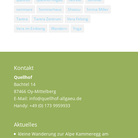
seminare
Seminarhaus
Shiatsu
Sirima Miller
Tantra
Tantra Zentrum
Vera Felsing
Vera im Einklang
Wandern
Yoga
Kontakt
Quellhof
Bachtel 14
87466 Oy-Mittelberg
E-Mail: info@quellhof-allgaeu.de
Handy: +49 (0) 173 9959933
Aktuelles
kleine Wanderung zur Alpe Kammeregg am