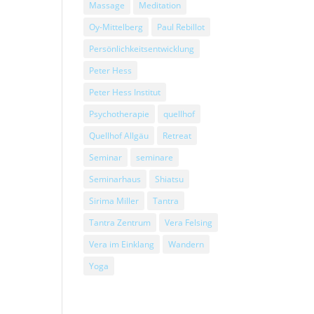
Massage
Meditation
Oy-Mittelberg
Paul Rebillot
Persönlichkeitsentwicklung
Peter Hess
Peter Hess Institut
Psychotherapie
quellhof
Quellhof Allgäu
Retreat
Seminar
seminare
Seminarhaus
Shiatsu
Sirima Miller
Tantra
Tantra Zentrum
Vera Felsing
Vera im Einklang
Wandern
Yoga