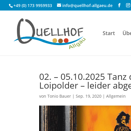
+49 (0) 173 9959933
info@quellhof-allgaeu.de
Start
Üb
02. – 05.10.2025 Tanz
Loipolder – leider abg
von
Tonio Bauer
|
Sep. 19, 2020
|
Allgemein