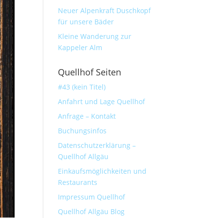
Neuer Alpenkraft Duschkopf
für unsere Bäder
Kleine Wanderung zur
Kappeler Alm
Quellhof Seiten
#43 (kein Titel)
Anfahrt und Lage Quellhof
Anfrage – Kontakt
Buchungsinfos
Datenschutzerklärung –
Quellhof Allgäu
Einkaufsmöglichkeiten und
Restaurants
Impressum Quellhof
Quellhof Allgäu Blog