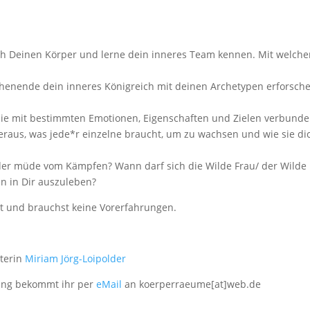
rch Deinen Körper und lerne dein inneres Team kennen. Mit welch
henende dein inneres Königreich mit deinen Archetypen erforsche
 die mit bestimmten Emotionen, Eigenschaften und Zielen verbund
eraus, was jede*r einzelne braucht, um zu wachsen und wie sie di
ll oder müde vom Kämpfen? Wann darf sich die Wilde Frau/ der Wilde
en in Dir auszuleben?
t und brauchst keine Vorerfahrungen.
iterin
Miriam Jörg-Loipolder
ung bekommt ihr per
eMail
an koerperraeume[at]web.de