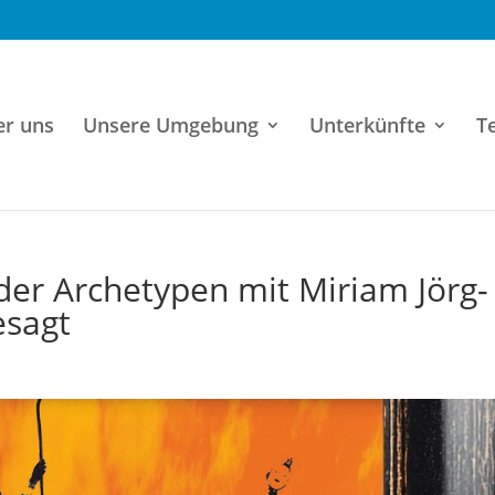
er uns
Unsere Umgebung
Unterkünfte
T
 der Archetypen mit Miriam Jörg-
esagt