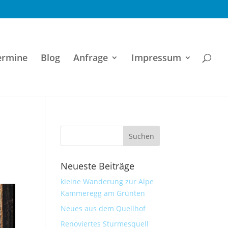
ermine
Blog
Anfrage
Impressum
Neueste Beiträge
kleine Wanderung zur Alpe
Kammeregg am Grünten
Neues aus dem Quellhof
Renoviertes Sturmesquell